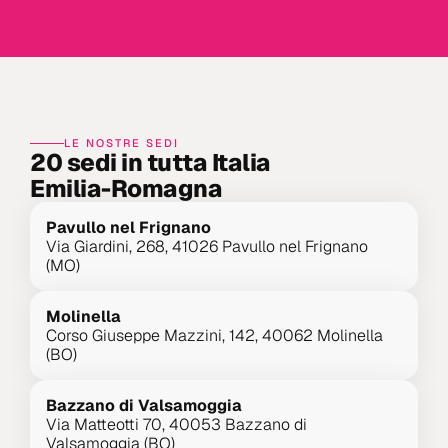
In ogni sede trovi un consulente dedicato che 
conosce le offerte, gestisce la burocrazia e 
risponde su WhatsApp.
LE NOSTRE SEDI
20 sedi in tutta Italia
Emilia-Romagna
Pavullo nel Frignano
Via Giardini, 268, 41026 Pavullo nel Frignano 
(MO)
Molinella
Corso Giuseppe Mazzini, 142, 40062 Molinella 
(BO)
Bazzano di Valsamoggia
Via Matteotti 70, 40053 Bazzano di 
Valsamoggia (BO)