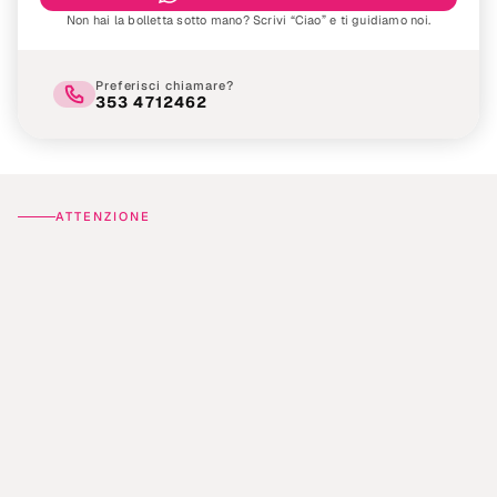
Non hai la bolletta sotto mano? Scrivi “Ciao” e ti guidiamo noi.
Preferisci chiamare?
353 4712462
ATTENZIONE
3
segnali
che
la
tua
fibra
ti
sta
fregando