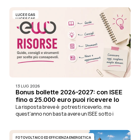
po'. Puoi stare tranquillo: il condizionatore non 
ha bisogno di prendersi delle pause.
LUCE E GAS
LUCE E GAS
13 LUG 2026
Bonus bollette 2026-2027: con ISEE 
fino a 25.000 euro puoi ricevere lo 
sconto? Requisiti e fornitori 
La risposta breve è: potresti riceverlo, ma 
quest'anno non basta avere un ISEE sotto i 
aderenti
25.000 euro. Il nuovo contributo per il 2026 e il 
2027 è volontario: è il tuo fornitore che deve 
aderire.
FOTOVOLTAICO ED EFFICIENZA ENERGETICA