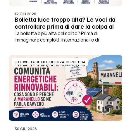
12 GIU 2026
Bolletta luce troppo alta? Le voci da 
controllare prima di dare la colpa al 
fornitore
La bolletta è più alta del solito? Prima di 
immaginare complotti internazionali o di 
prepararti a cambiare fornitore in cinque minuti, 
conviene controllare alcune voci fondamentali. 
In molti casi la spiegazione è molto più semplice 
FOTOVOLTAICO ED EFFICIENZA ENERGETICA
di quanto credi.
FOTOVOLTAICO ED EFFICIENZA ENERGETICA
30 GIU 2026