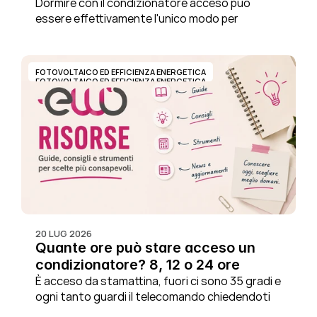
Dormire con il condizionatore acceso può 
essere effettivamente l'unico modo per 
superare certe notti d'estate. Ma quanto tu 
costa? Non c'è una risposta corretta per tutti: 
dipende dal modello, dalla temperatura 
FOTOVOLTAICO ED EFFICIENZA ENERGETICA
impostata, dalle ore di utilizzo e soprattutto da 
FOTOVOLTAICO ED EFFICIENZA ENERGETICA
come lo usi.
20 LUG 2026
Quante ore può stare acceso un 
condizionatore? 8, 12 o 24 ore
È acceso da stamattina, fuori ci sono 35 gradi e 
ogni tanto guardi il telecomando chiedendoti 
se non sia arrivato il momento di spegnerlo un 