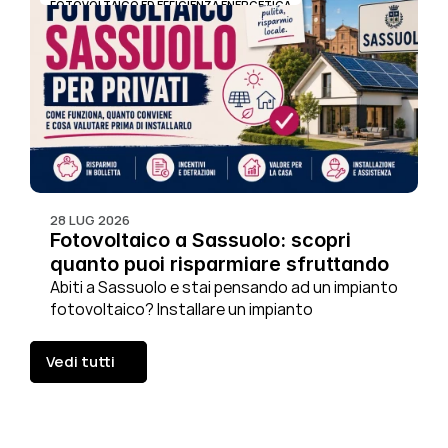
FOTOVOLTAICO ED EFFICIENZA ENERGETICA
28 LUG 2026
Fotovoltaico a Sassuolo: scopri 
quanto puoi risparmiare sfruttando 
il tetto di casa tua
Abiti a Sassuolo e stai pensando ad un impianto 
fotovoltaico? Installare un impianto 
fotovoltaico è sempre la scelta giusta (per 
l'ambiente e per il tuo portafoglio), ma il 
Vedi tutti
risparmio che puoi ottenere non si dipende dal 
Vedi tutti
numero di pannelli che installi. Dipende 
piuttosto da quanta energia prodotta riesci a 
usare in casa, nell'ora in cui viene generata.