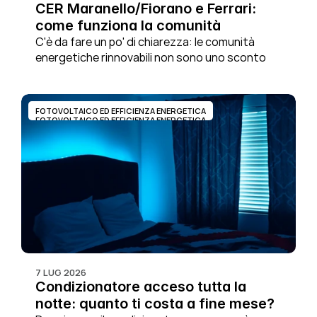
CER Maranello/Fiorano e Ferrari: 
come funziona la comunità 
energetica e chi può aderire
C'è da fare un po' di chiarezza: le comunità 
energetiche rinnovabili non sono uno sconto 
automatico in bolletta, ma piuttosto un modo 
per produrre, condividere e consumare energia 
pulita sul territorio in cui si vive. Ecco cosa 
FOTOVOLTAICO ED EFFICIENZA ENERGETICA
sono, come funzionano e cosa possiamo 
FOTOVOLTAICO ED EFFICIENZA ENERGETICA
imparare dalla CER di Maranello/Fiorano, che 
vede protagonista anche l'azienda Ferrari.
7 LUG 2026
Condizionatore acceso tutta la 
notte: quanto ti costa a fine mese?